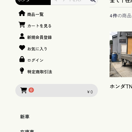
全て
|
在
商品一覧
4件
の商品
カートを見る
新規会員登録
お気に入り
ログイン
特定商取引法
ホンダTN3
0
￥0
新車
トヨタ
スズキ
ダイハツ
在庫車
ハイエース
ハイエースバン
ハイエースワイド
プロボックス
エブリィ
エブリィワゴン
ジムニー
ハスラー
キャリイ
スーパーキャリー
スペーシア
スイフトスポーツ
ハイゼットカーゴ