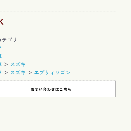
K
カテゴリ
ツ
車
車
＞
スズキ
車
＞
スズキ
＞
エブリィワゴン
お問い合わせはこちら