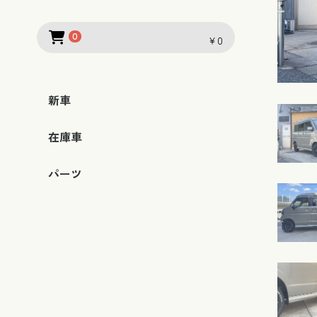
0
￥0
新車
トヨタ
スズキ
ダイハツ
在庫車
ハイエース
ハイエースバン
ハイエースワイド
プロボックス
エブリィ
エブリィワゴン
ジムニー
ハスラー
キャリイ
スーパーキャリー
スペーシア
スイフトスポーツ
ハイゼットカーゴ
トヨタ
スズキ
ホンダ
ダイハツ
日産
スバル
マツダ
三菱
レクサス
キャデラック
シボレー
ポルシェ
クライスラー
ＶＷ
ＢＭＷ
ジャガー
ボルボ
ルノー
ダッジ
ＵＳ ＴＯＹＯＴＡ
ＧＭＣ
その他
パーツ
ハイエース
ハイエースバン
レジアスエースバン
ハイラックス
ハイラックス４ＷＤ
ＦＪクルーザー
セリカXX
スープラ
セルシオ
プリウス
アルファード
ヴェルファイア
エスティマ
プロボックス
カローラ
その他
ジムニー
ジムニーシエラ
ジムニーワイド
キャリイ
スーパーキャリー
エブリィ
エブリィワゴン
スイフト
スイフトスポーツ
ハスラー
スペーシア
その他
シビックシャトル
アコードクーペ
Ｓ６６０
オデッセイ
バモス
その他
ハイゼット
アトレーワゴン
その他
スカイライン
エキスパート
グロリア
アクサ/パルサーエク
キューブ
その他
レヴォーグ
ロードスター
アクセラ
デリカ
ＬＳ
エスカレード
カプリスワゴン
タホ
アストロ
911
カイエン
その他
ゴルフ
ＵＰ!
ＭＩＮＩ
Ｘタイプ
Ｖ７０
クリオ
チャージャー
ＴＵＮＤＲＡ
ＹＵＫＯＮＤＥＮＡＬ
サ
Ｉ
ハイエース
エブリィ
キャリー/スーパーキャリー
プロボックス
その他
ホイール
内装
外装
内装
外装
内装
外装
外装
内装