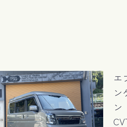
エ
ン
ン
CV