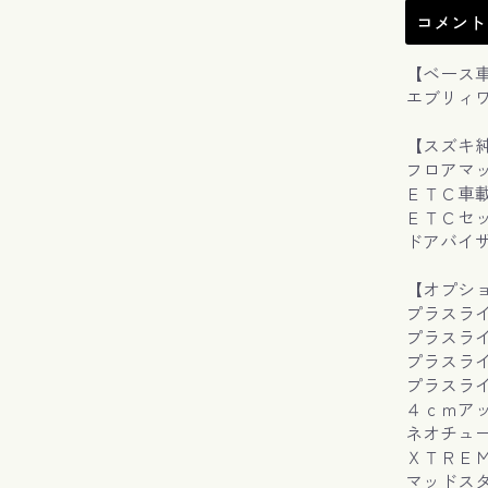
コメント
【ベース
エブリィワ
【スズキ
フロアマ
ＥＴＣ車
ＥＴＣセ
ドアバイ
【オプシ
プラスラ
プラスラ
プラスライ
プラスラ
４ｃｍア
ネオチュ
ＸＴＲＥＭＥ
マッドスター