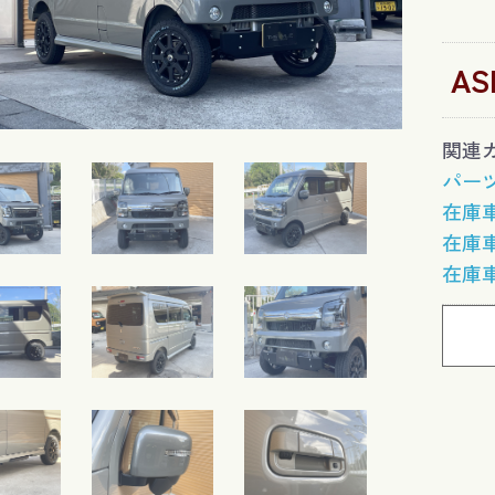
AS
関連
パー
在庫
在庫
在庫
グレネード
X-3
T4GD
エアロ
足回り/マフラー/ＬＳ
その他
ジムリィ
ワイドルック
BUBRY
ブギーライダー
BLOW
Ｄ