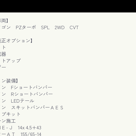
車両】
ゴン PZターボ SPL 2WD CVT
純正オプション】
ット
載器
ットアップ
ザー
ョン装備】
イン Fショートバンパー
イン Rショートバンパー
ン LEDテール
イン スキットバンパーＡＥＳ
ップキット
ーン施工
-Ｊ 14x 4.5+43
ＡＴ 155/65-14